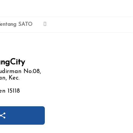
entang SATO
angCity
Sudirman No.08,
n, Kec.
n 15118
share