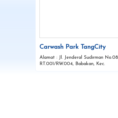
Carwash Park TangCity
Alamat : Jl. Jenderal Sudirman No.08
RT.001/RW.004, Babakan, Kec.
Tangerang,
Kota Tangerang, Banten 15118
Lihat Detail